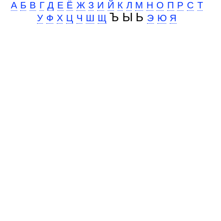
А
Б
В
Г
Д
Е
Ё
Ж
З
И
Й
К
Л
М
Н
О
П
Р
С
Т
Ъ Ы Ь
У
Ф
Х
Ц
Ч
Ш
Щ
Э
Ю
Я