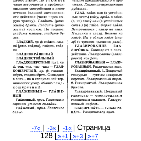
|
|
| Cтраница
-7«
-3«
-1«
128 |
|
|
»+1
»+3
»+7