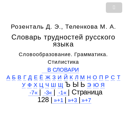
Розенталь Д. Э., Теленкова М. А.
Словарь трудностей русского
языка
Словообразование. Грамматика.
Стилистика
В СЛОВАРИ
А
Б
В
Г
Д
Е
Ё
Ж
З
И
Й
К
Л
М
Н
О
П
Р
С
Т
Ъ Ы Ь
У
Ф
Х
Ц
Ч
Ш
Щ
Э
Ю
Я
|
|
| Cтраница
-7«
-3«
-1«
128 |
|
|
»+1
»+3
»+7