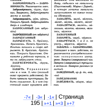
|
|
| Cтраница
-7«
-3«
-1«
195 |
|
|
»+1
»+3
»+7