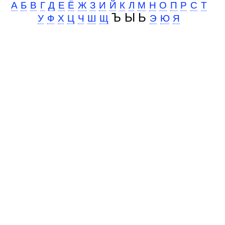
А
Б
В
Г
Д
Е
Ё
Ж
З
И
Й
К
Л
М
Н
О
П
Р
С
Т
Ъ Ы Ь
У
Ф
Х
Ц
Ч
Ш
Щ
Э
Ю
Я