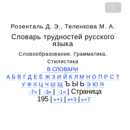
Розенталь Д. Э., Теленкова М. А.
Словарь трудностей русского
языка
Словообразование. Грамматика.
Стилистика
В СЛОВАРИ
А
Б
В
Г
Д
Е
Ё
Ж
З
И
Й
К
Л
М
Н
О
П
Р
С
Т
Ъ Ы Ь
У
Ф
Х
Ц
Ч
Ш
Щ
Э
Ю
Я
|
|
| Cтраница
-7«
-3«
-1«
195 |
|
|
»+1
»+3
»+7