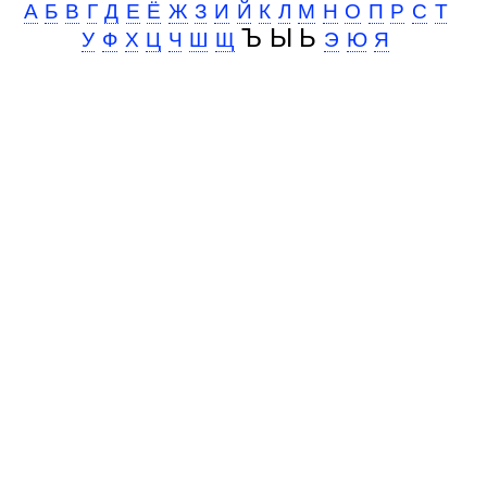
А
Б
В
Г
Д
Е
Ё
Ж
З
И
Й
К
Л
М
Н
О
П
Р
С
Т
Ъ Ы Ь
У
Ф
Х
Ц
Ч
Ш
Щ
Э
Ю
Я