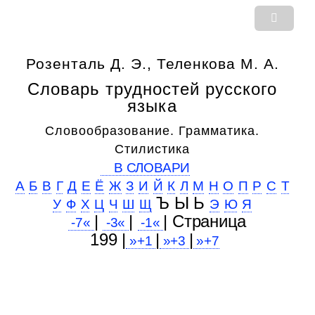
Розенталь Д. Э., Теленкова М. А.
Словарь трудностей русского
языка
Словообразование. Грамматика.
Стилистика
В СЛОВАРИ
А
Б
В
Г
Д
Е
Ё
Ж
З
И
Й
К
Л
М
Н
О
П
Р
С
Т
Ъ Ы Ь
У
Ф
Х
Ц
Ч
Ш
Щ
Э
Ю
Я
|
|
| Cтраница
-7«
-3«
-1«
199 |
|
|
»+1
»+3
»+7