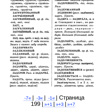
|
|
| Cтраница
-7«
-3«
-1«
199 |
|
|
»+1
»+3
»+7