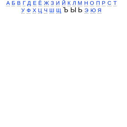
А
Б
В
Г
Д
Е
Ё
Ж
З
И
Й
К
Л
М
Н
О
П
Р
С
Т
Ъ Ы Ь
У
Ф
Х
Ц
Ч
Ш
Щ
Э
Ю
Я