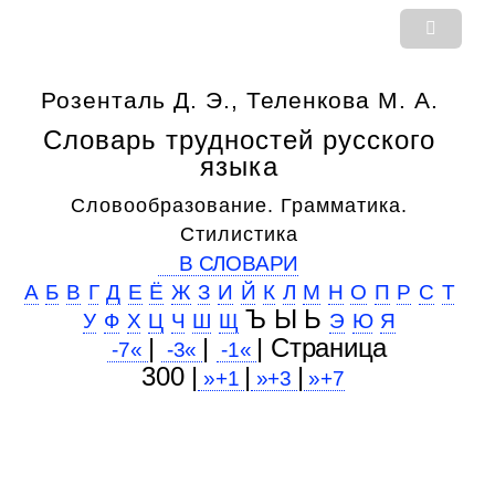
Розенталь Д. Э., Теленкова М. А.
Словарь трудностей русского
языка
Словообразование. Грамматика.
Стилистика
В СЛОВАРИ
А
Б
В
Г
Д
Е
Ё
Ж
З
И
Й
К
Л
М
Н
О
П
Р
С
Т
Ъ Ы Ь
У
Ф
Х
Ц
Ч
Ш
Щ
Э
Ю
Я
|
|
| Cтраница
-7«
-3«
-1«
300 |
|
|
»+1
»+3
»+7