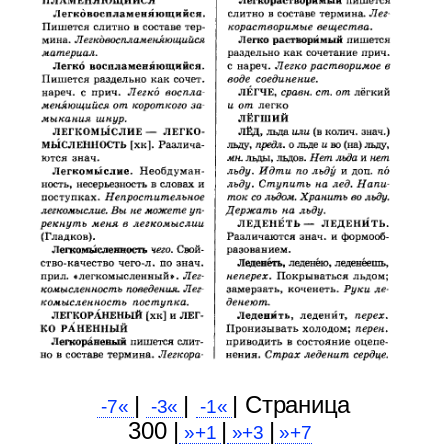
|
|
| Cтраница
-7«
-3«
-1«
300 |
|
|
»+1
»+3
»+7