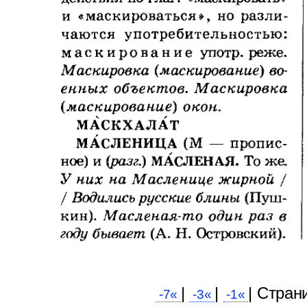
|
|
| Cтран
-7«
-3«
-1«