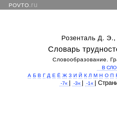
.ru
POVTO
Розенталь Д. Э.,
Словарь трудност
Словообразование. Гр
В СЛО
А
Б
В
Г
Д
Е
Ё
Ж
З
И
Й
К
Л
М
Н
О
П
|
|
| Cтран
-7«
-3«
-1«