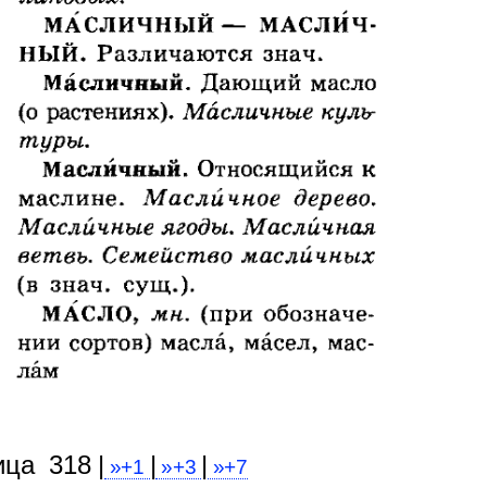
ица 318 |
|
|
»+1
»+3
»+7