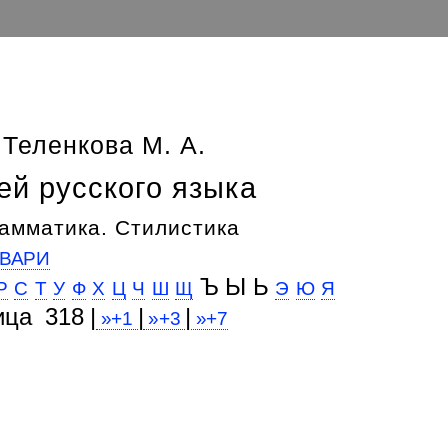
 Теленкова М. А.
ей русского языка
амматика. Стилистика
ВАРИ
Ъ Ы Ь
Р
С
Т
У
Ф
Х
Ц
Ч
Ш
Щ
Э
Ю
Я
ица 318 |
|
|
»+1
»+3
»+7