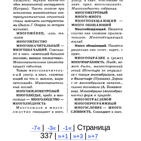
|
|
| Cтраница
-7«
-3«
-1«
337 |
|
|
»+1
»+3
»+7