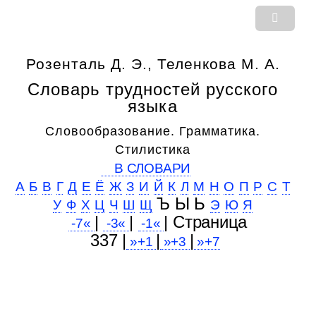
Розенталь Д. Э., Теленкова М. А.
Словарь трудностей русского
языка
Словообразование. Грамматика.
Стилистика
В СЛОВАРИ
А
Б
В
Г
Д
Е
Ё
Ж
З
И
Й
К
Л
М
Н
О
П
Р
С
Т
Ъ Ы Ь
У
Ф
Х
Ц
Ч
Ш
Щ
Э
Ю
Я
|
|
| Cтраница
-7«
-3«
-1«
337 |
|
|
»+1
»+3
»+7