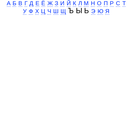
А
Б
В
Г
Д
Е
Ё
Ж
З
И
Й
К
Л
М
Н
О
П
Р
С
Т
Ъ Ы Ь
У
Ф
Х
Ц
Ч
Ш
Щ
Э
Ю
Я