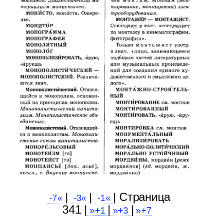
|
|
| Cтраница
-7«
-3«
-1«
341 |
|
|
»+1
»+3
»+7