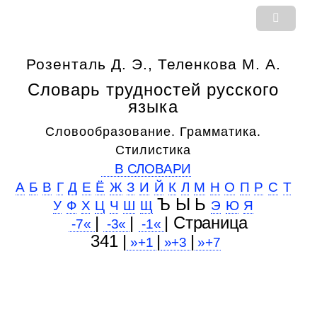
Розенталь Д. Э., Теленкова М. А.
Словарь трудностей русского
языка
Словообразование. Грамматика.
Стилистика
В СЛОВАРИ
А
Б
В
Г
Д
Е
Ё
Ж
З
И
Й
К
Л
М
Н
О
П
Р
С
Т
Ъ Ы Ь
У
Ф
Х
Ц
Ч
Ш
Щ
Э
Ю
Я
|
|
| Cтраница
-7«
-3«
-1«
341 |
|
|
»+1
»+3
»+7