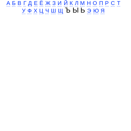
А
Б
В
Г
Д
Е
Ё
Ж
З
И
Й
К
Л
М
Н
О
П
Р
С
Т
Ъ Ы Ь
У
Ф
Х
Ц
Ч
Ш
Щ
Э
Ю
Я