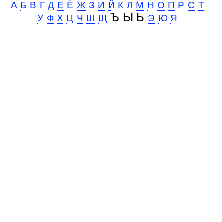
А
Б
В
Г
Д
Е
Ё
Ж
З
И
Й
К
Л
М
Н
О
П
Р
С
Т
Ъ Ы Ь
У
Ф
Х
Ц
Ч
Ш
Щ
Э
Ю
Я