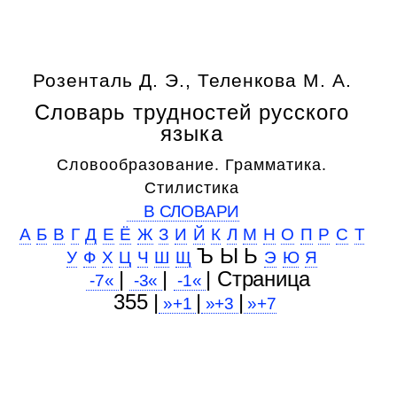
Розенталь Д. Э., Теленкова М. А.
Словарь трудностей русского
языка
Словообразование. Грамматика.
Стилистика
В СЛОВАРИ
А
Б
В
Г
Д
Е
Ё
Ж
З
И
Й
К
Л
М
Н
О
П
Р
С
Т
Ъ Ы Ь
У
Ф
Х
Ц
Ч
Ш
Щ
Э
Ю
Я
|
|
| Cтраница
-7«
-3«
-1«
355 |
|
|
»+1
»+3
»+7