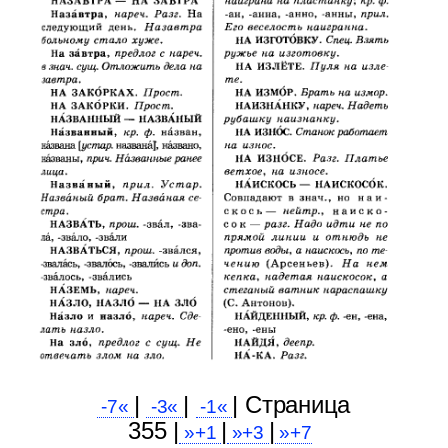
|
|
| Cтраница
-7«
-3«
-1«
355 |
|
|
»+1
»+3
»+7