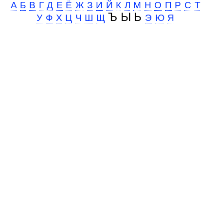
А
Б
В
Г
Д
Е
Ё
Ж
З
И
Й
К
Л
М
Н
О
П
Р
С
Т
Ъ Ы Ь
У
Ф
Х
Ц
Ч
Ш
Щ
Э
Ю
Я