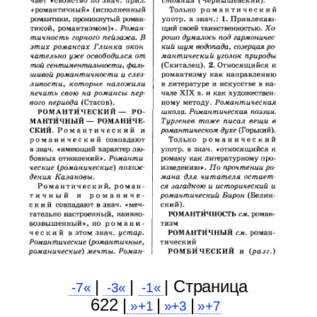
|
|
| Cтраница
-7«
-3«
-1«
622 |
|
|
»+1
»+3
»+7