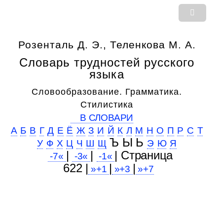
Розенталь Д. Э., Теленкова М. А.
Словарь трудностей русского
языка
Словообразование. Грамматика.
Стилистика
В СЛОВАРИ
А
Б
В
Г
Д
Е
Ё
Ж
З
И
Й
К
Л
М
Н
О
П
Р
С
Т
Ъ Ы Ь
У
Ф
Х
Ц
Ч
Ш
Щ
Э
Ю
Я
|
|
| Cтраница
-7«
-3«
-1«
622 |
|
|
»+1
»+3
»+7