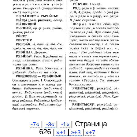
|
|
| Cтраница
-7«
-3«
-1«
626 |
|
|
»+1
»+3
»+7