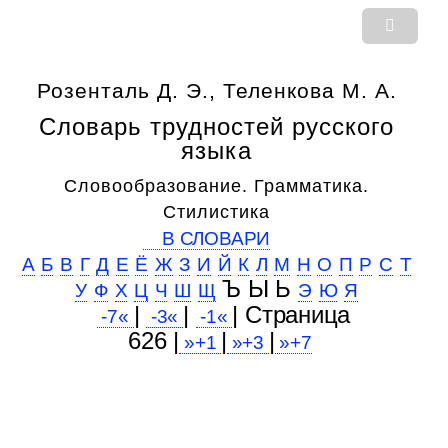
Розенталь Д. Э., Теленкова М. А.
Словарь трудностей русского
языка
Словообразование. Грамматика.
Стилистика
В СЛОВАРИ
А
Б
В
Г
Д
Е
Ё
Ж
З
И
Й
К
Л
М
Н
О
П
Р
С
Т
Ъ Ы Ь
У
Ф
Х
Ц
Ч
Ш
Щ
Э
Ю
Я
|
|
| Cтраница
-7«
-3«
-1«
626 |
|
|
»+1
»+3
»+7