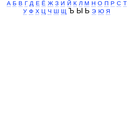
А
Б
В
Г
Д
Е
Ё
Ж
З
И
Й
К
Л
М
Н
О
П
Р
С
Т
Ъ Ы Ь
У
Ф
Х
Ц
Ч
Ш
Щ
Э
Ю
Я