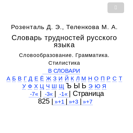
Розенталь Д. Э., Теленкова М. А.
Словарь трудностей русского
языка
Словообразование. Грамматика.
Стилистика
В СЛОВАРИ
А
Б
В
Г
Д
Е
Ё
Ж
З
И
Й
К
Л
М
Н
О
П
Р
С
Т
Ъ Ы Ь
У
Ф
Х
Ц
Ч
Ш
Щ
Э
Ю
Я
|
|
| Cтраница
-7«
-3«
-1«
825 |
|
|
»+1
»+3
»+7