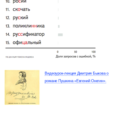
Видеоурок-лекция Дмитрия Быкова о
романе Пушкина «Евгений Онегин».