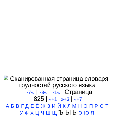
|
|
| Cтраница
-7«
-3«
-1«
825 |
|
|
»+1
»+3
»+7
А
Б
В
Г
Д
Е
Ё
Ж
З
И
Й
К
Л
М
Н
О
П
Р
С
Т
Ъ Ы Ь
У
Ф
Х
Ц
Ч
Ш
Щ
Э
Ю
Я