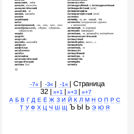
|
|
| Cтраница
-7«
-3«
-1«
32 |
|
|
»+1
»+3
»+7
А
Б
В
Г
Д
Е
Ё
Ж
З
И
Й
К
Л
М
Н
О
П
Р
С
Ъ Ы Ь
Т
У
Ф
Х
Ц
Ч
Ш
Щ
Э
Ю
Я