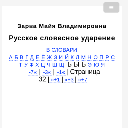
Зарва Майя Владимировна
Русское словесное ударение
В СЛОВАРИ
А
Б
В
Г
Д
Е
Ё
Ж
З
И
Й
К
Л
М
Н
О
П
Р
С
Ъ Ы Ь
Т
У
Ф
Х
Ц
Ч
Ш
Щ
Э
Ю
Я
|
|
| Cтраница
-7«
-3«
-1«
32 |
|
|
»+1
»+3
»+7