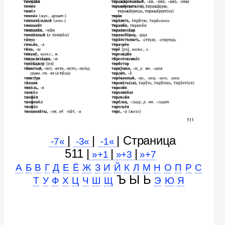
|
|
| Cтраница
-7«
-3«
-1«
511 |
|
|
»+1
»+3
»+7
А
Б
В
Г
Д
Е
Ё
Ж
З
И
Й
К
Л
М
Н
О
П
Р
С
Ъ Ы Ь
Т
У
Ф
Х
Ц
Ч
Ш
Щ
Э
Ю
Я