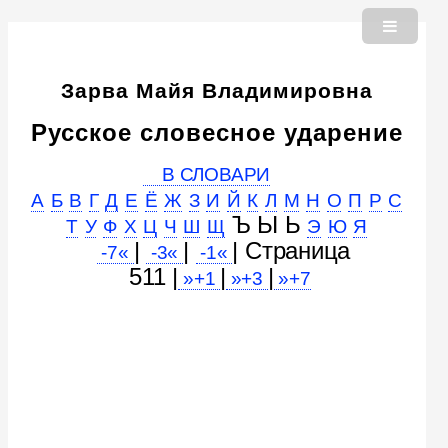
Зарва Майя Владимировна
Русское словесное ударение
В СЛОВАРИ
А
Б
В
Г
Д
Е
Ё
Ж
З
И
Й
К
Л
М
Н
О
П
Р
С
Ъ Ы Ь
Т
У
Ф
Х
Ц
Ч
Ш
Щ
Э
Ю
Я
|
|
| Cтраница
-7«
-3«
-1«
511 |
|
|
»+1
»+3
»+7