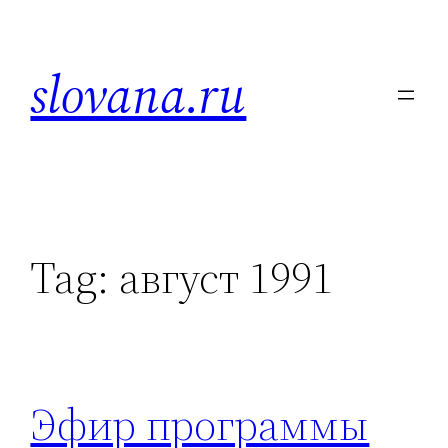
Skip
to
slovana.ru
content
Tag:
август 1991
Эфир программы