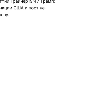
ттни Грайнер19:47 Трамп:
нкции США и пост не-
мену…