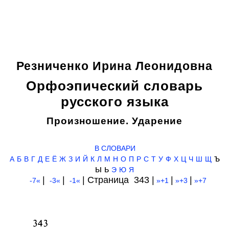
Резниченко Ирина Леонидовна
Орфоэпический словарь
русского языка
Произношение. Ударение
В СЛОВАРИ
ъ
А
Б
В
Г
Д
Е
Ё
Ж
З
И
Й
К
Л
М
Н
О
П
Р
С
Т
У
Ф
Х
Ц
Ч
Ш
Щ
ы ь
Э
Ю
Я
|
|
| Cтраница 343 |
|
|
-7«
-3«
-1«
»+1
»+3
»+7