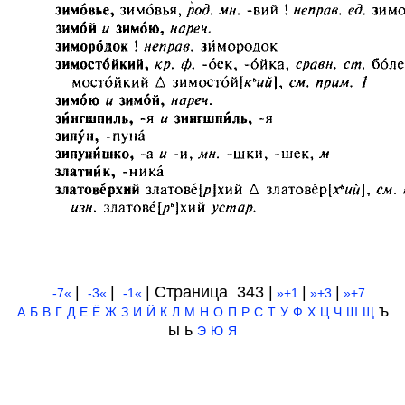
|
|
| Cтраница 343 |
|
|
-7«
-3«
-1«
»+1
»+3
»+7
ъ
А
Б
В
Г
Д
Е
Ё
Ж
З
И
Й
К
Л
М
Н
О
П
Р
С
Т
У
Ф
Х
Ц
Ч
Ш
Щ
ы ь
Э
Ю
Я