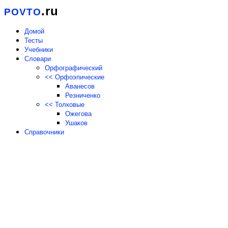
.ru
POVTO
Домой
Тесты
Учебники
Словари
Орфографический
<< Орфоэпические
Аванесов
Резниченко
<< Толковые
Ожегова
Ушаков
Справочники