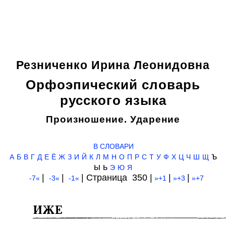
Резниченко Ирина Леонидовна
Орфоэпический словарь
русского языка
Произношение. Ударение
В СЛОВАРИ
ъ
А
Б
В
Г
Д
Е
Ё
Ж
З
И
Й
К
Л
М
Н
О
П
Р
С
Т
У
Ф
Х
Ц
Ч
Ш
Щ
ы ь
Э
Ю
Я
|
|
| Cтраница 350 |
|
|
-7«
-3«
-1«
»+1
»+3
»+7