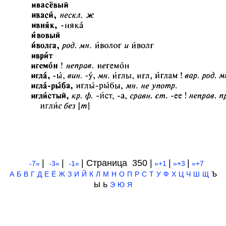
|
|
| Cтраница 350 |
|
|
-7«
-3«
-1«
»+1
»+3
»+7
ъ
А
Б
В
Г
Д
Е
Ё
Ж
З
И
Й
К
Л
М
Н
О
П
Р
С
Т
У
Ф
Х
Ц
Ч
Ш
Щ
ы ь
Э
Ю
Я