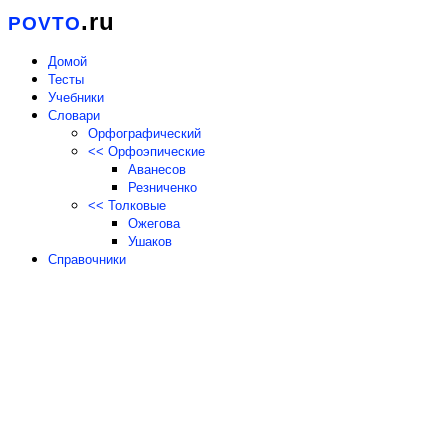
.ru
POVTO
Домой
Тесты
Учебники
Словари
Орфографический
<< Орфоэпические
Аванесов
Резниченко
<< Толковые
Ожегова
Ушаков
Справочники