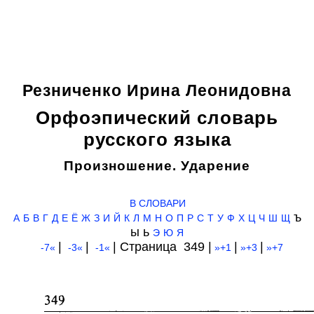
Резниченко Ирина Леонидовна
Орфоэпический словарь
русского языка
Произношение. Ударение
В СЛОВАРИ
ъ
А
Б
В
Г
Д
Е
Ё
Ж
З
И
Й
К
Л
М
Н
О
П
Р
С
Т
У
Ф
Х
Ц
Ч
Ш
Щ
ы ь
Э
Ю
Я
|
|
| Cтраница 349 |
|
|
-7«
-3«
-1«
»+1
»+3
»+7