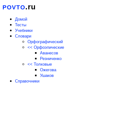
.ru
POVTO
Домой
Тесты
Учебники
Словари
Орфографический
<< Орфоэпические
Аванесов
Резниченко
<< Толковые
Ожегова
Ушаков
Справочники