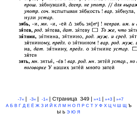
|
|
| Cтраница 349 |
|
|
-7«
-3«
-1«
»+1
»+3
»+7
ъ
А
Б
В
Г
Д
Е
Ё
Ж
З
И
Й
К
Л
М
Н
О
П
Р
С
Т
У
Ф
Х
Ц
Ч
Ш
Щ
ы ь
Э
Ю
Я