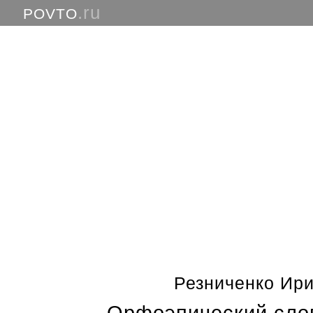
.ru
POVTO
Резниченко Ир
Орфоэпический слов