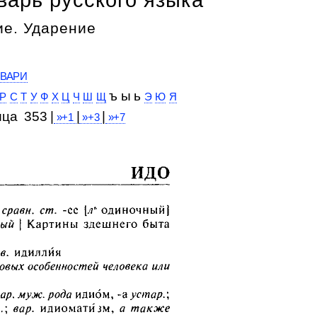
е. Ударение
ВАРИ
ъ ы ь
Р
С
Т
У
Ф
Х
Ц
Ч
Ш
Щ
Э
Ю
Я
ица 353 |
|
|
»+1
»+3
»+7