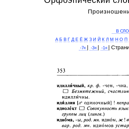
Произношени
В СЛО
А
Б
В
Г
Д
Е
Ё
Ж
З
И
Й
К
Л
М
Н
О
П
|
|
| Cтран
-7«
-3«
-1«