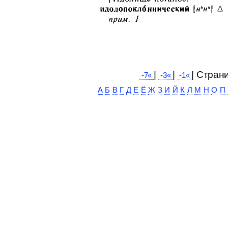
|
|
| Cтран
-7«
-3«
-1«
А
Б
В
Г
Д
Е
Ё
Ж
З
И
Й
К
Л
М
Н
О
П