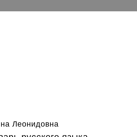
ина Леонидовна
арь русского языка