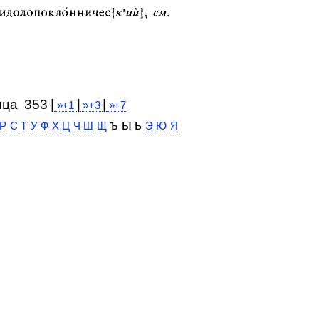
ица 353 |
|
|
»+1
»+3
»+7
ъ ы ь
Р
С
Т
У
Ф
Х
Ц
Ч
Ш
Щ
Э
Ю
Я