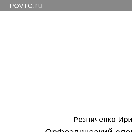
.ru
POVTO
Резниченко Ир
Орфоэпический слов