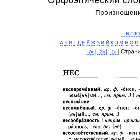
Произношени
В СЛО
А
Б
В
Г
Д
Е
Ё
Ж
З
И
Й
К
Л
М
Н
О
П
|
|
| Cтран
-7«
-3«
-1«