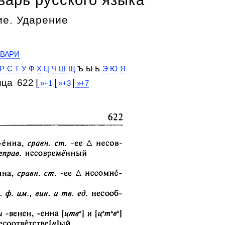
е. Ударение
ВАРИ
ъ ы ь
Р
С
Т
У
Ф
Х
Ц
Ч
Ш
Щ
Э
Ю
Я
ица 622 |
|
|
»+1
»+3
»+7