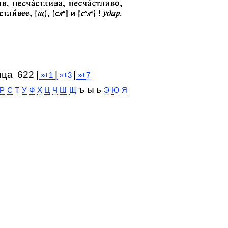
ица 622 |
|
|
»+1
»+3
»+7
ъ ы ь
Р
С
Т
У
Ф
Х
Ц
Ч
Ш
Щ
Э
Ю
Я