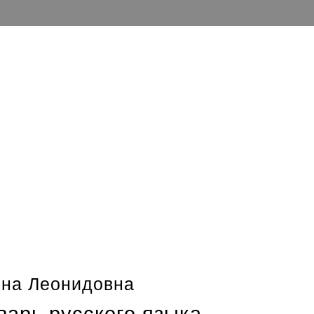
ина Леонидовна
арь русского языка