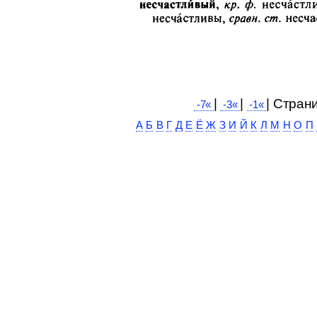
|
|
| Cтран
-7«
-3«
-1«
А
Б
В
Г
Д
Е
Ё
Ж
З
И
Й
К
Л
М
Н
О
П