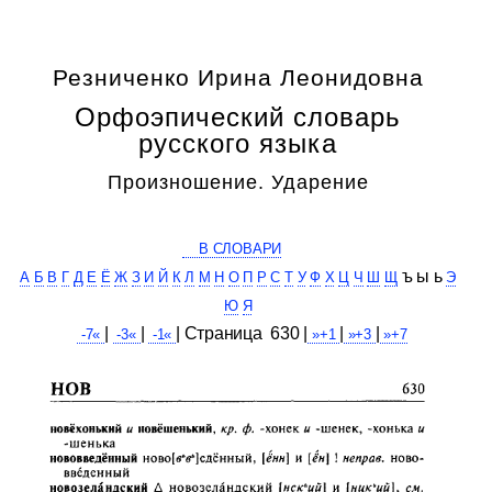
Резниченко Ирина Леонидовна
Орфоэпический словарь
русского языка
Произношение. Ударение
В СЛОВАРИ
ъ ы ь
А
Б
В
Г
Д
Е
Ё
Ж
З
И
Й
К
Л
М
Н
О
П
Р
С
Т
У
Ф
Х
Ц
Ч
Ш
Щ
Э
Ю
Я
|
|
| Cтраница 630 |
|
|
-7«
-3«
-1«
»+1
»+3
»+7