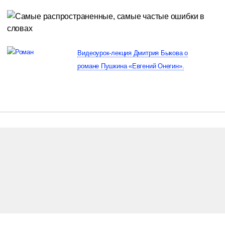
Видеоурок-лекция Дмитрия Быкова о
романе Пушкина «Евгений Онегин».