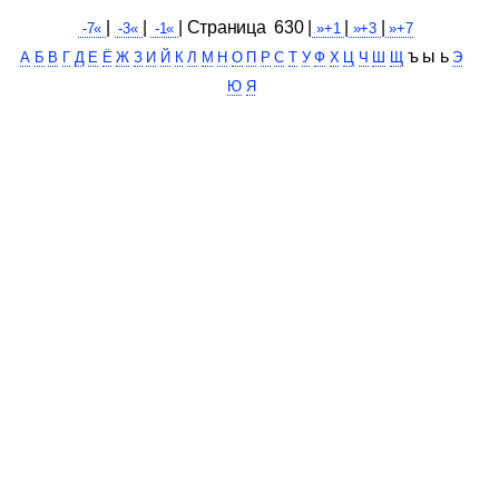
|
|
| Cтраница 630 |
|
|
-7«
-3«
-1«
»+1
»+3
»+7
ъ ы ь
А
Б
В
Г
Д
Е
Ё
Ж
З
И
Й
К
Л
М
Н
О
П
Р
С
Т
У
Ф
Х
Ц
Ч
Ш
Щ
Э
Ю
Я