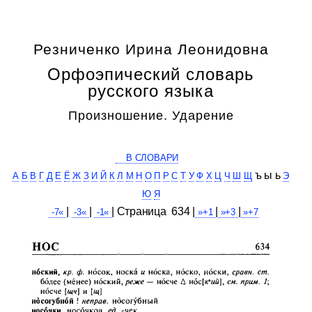
Резниченко Ирина Леонидовна
Орфоэпический словарь
русского языка
Произношение. Ударение
В СЛОВАРИ
ъ ы ь
А
Б
В
Г
Д
Е
Ё
Ж
З
И
Й
К
Л
М
Н
О
П
Р
С
Т
У
Ф
Х
Ц
Ч
Ш
Щ
Э
Ю
Я
|
|
| Cтраница 634 |
|
|
-7«
-3«
-1«
»+1
»+3
»+7