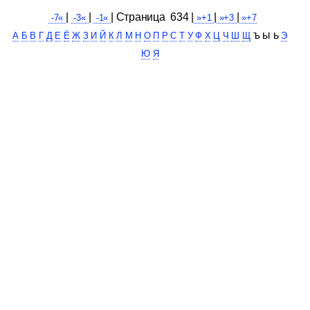
|
|
| Cтраница 634 |
|
|
-7«
-3«
-1«
»+1
»+3
»+7
ъ ы ь
А
Б
В
Г
Д
Е
Ё
Ж
З
И
Й
К
Л
М
Н
О
П
Р
С
Т
У
Ф
Х
Ц
Ч
Ш
Щ
Э
Ю
Я