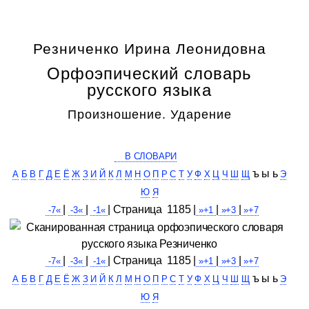
Резниченко Ирина Леонидовна
Орфоэпический словарь
русского языка
Произношение. Ударение
В СЛОВАРИ
ъ ы ь
А
Б
В
Г
Д
Е
Ё
Ж
З
И
Й
К
Л
М
Н
О
П
Р
С
Т
У
Ф
Х
Ц
Ч
Ш
Щ
Э
Ю
Я
|
|
| Cтраница 1185 |
|
|
-7«
-3«
-1«
»+1
»+3
»+7
|
|
| Cтраница 1185 |
|
|
-7«
-3«
-1«
»+1
»+3
»+7
ъ ы ь
А
Б
В
Г
Д
Е
Ё
Ж
З
И
Й
К
Л
М
Н
О
П
Р
С
Т
У
Ф
Х
Ц
Ч
Ш
Щ
Э
Ю
Я