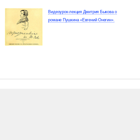
Видеоурок-лекция Дмитрия Быкова о
романе Пушкина «Евгений Онегин».