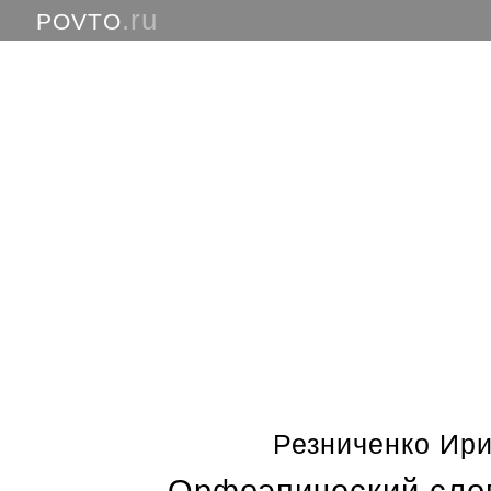
.ru
POVTO
Резниченко Ир
Орфоэпический слов