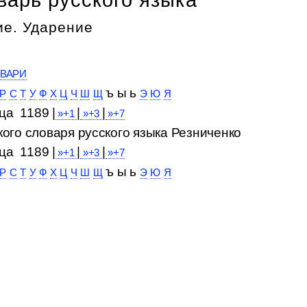
е. Ударение
ВАРИ
ъ ы ь
Р
С
Т
У
Ф
Х
Ц
Ч
Ш
Щ
Э
Ю
Я
ца 1189 |
|
|
»+1
»+3
»+7
ца 1189 |
|
|
»+1
»+3
»+7
ъ ы ь
Р
С
Т
У
Ф
Х
Ц
Ч
Ш
Щ
Э
Ю
Я