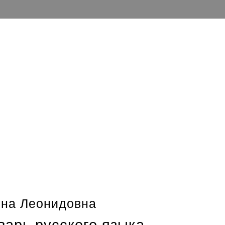
ина Леонидовна
арь русского языка