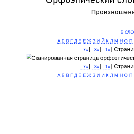
Произношени
В СЛО
А
Б
В
Г
Д
Е
Ё
Ж
З
И
Й
К
Л
М
Н
О
П
|
|
| Cтрани
-7«
-3«
-1«
|
|
| Cтрани
-7«
-3«
-1«
А
Б
В
Г
Д
Е
Ё
Ж
З
И
Й
К
Л
М
Н
О
П