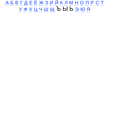
А
Б
В
Г
Д
Е
Ё
Ж
З
И
Й
К
Л
М
Н
О
П
Р
С
Т
Ъ Ы Ь
У
Ф
Х
Ц
Ч
Ш
Щ
Э
Ю
Я