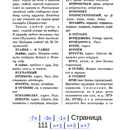
|
|
| Cтраница
-7«
-3«
-1«
111 |
|
|
»+1
»+3
»+7