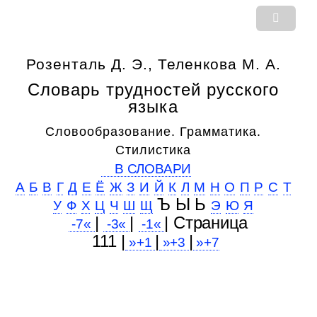
Розенталь Д. Э., Теленкова М. А.
Словарь трудностей русского
языка
Словообразование. Грамматика.
Стилистика
В СЛОВАРИ
А
Б
В
Г
Д
Е
Ё
Ж
З
И
Й
К
Л
М
Н
О
П
Р
С
Т
Ъ Ы Ь
У
Ф
Х
Ц
Ч
Ш
Щ
Э
Ю
Я
|
|
| Cтраница
-7«
-3«
-1«
111 |
|
|
»+1
»+3
»+7