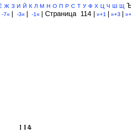
Ъ
Ё
Ж
З
И
Й
К
Л
М
Н
О
П
Р
С
Т
У
Ф
Х
Ц
Ч
Ш
Щ
|
|
| Cтраница 114 |
|
|
-7«
-3«
-1«
»+1
»+3
»