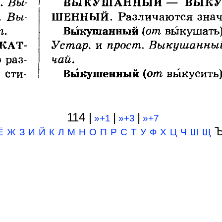
114 |
|
|
»+1
»+3
»+7
Ъ
Ё
Ж
З
И
Й
К
Л
М
Н
О
П
Р
С
Т
У
Ф
Х
Ц
Ч
Ш
Щ