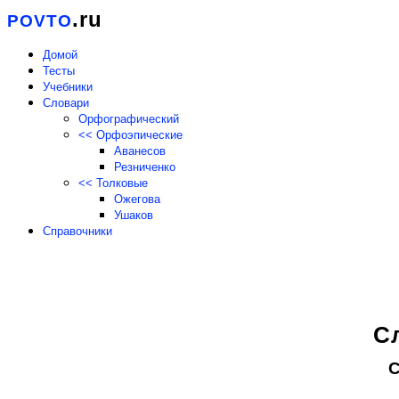
.ru
POVTO
Домой
Тесты
Учебники
Словари
Орфографический
<< Орфоэпические
Аванесов
Резниченко
<< Толковые
Ожегова
Ушаков
Справочники
С
С