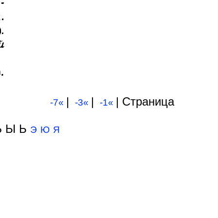
|
|
| Cтраница
-7«
-3«
-1«
 Ы Ь
Э
Ю
Я