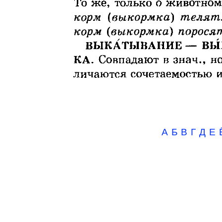
А
Б
В
Г
Д
Е