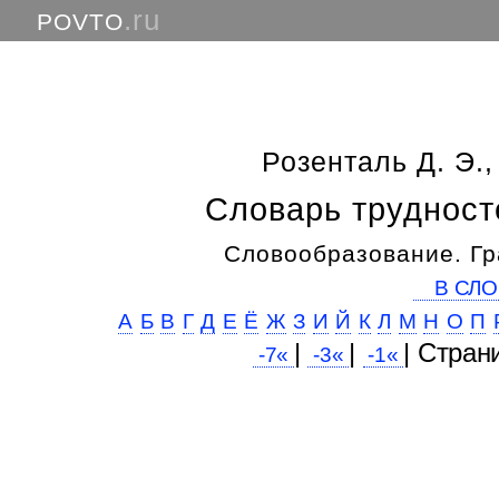
.ru
POVTO
Розенталь Д. Э.,
Словарь трудност
Словообразование. Гр
В СЛО
А
Б
В
Г
Д
Е
Ё
Ж
З
И
Й
К
Л
М
Н
О
П
|
|
| Cтран
-7«
-3«
-1«