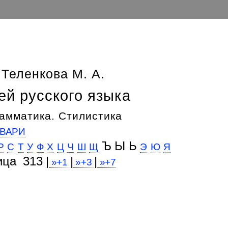
 Теленкова М. А.
ей русского языка
амматика. Стилистика
ВАРИ
Ъ Ы Ь
Р
С
Т
У
Ф
Х
Ц
Ч
Ш
Щ
Э
Ю
Я
ица 313 |
|
|
»+1
»+3
»+7