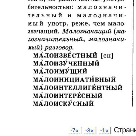
|
|
| Cтран
-7«
-3«
-1«