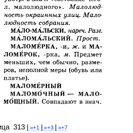
ица 313 |
|
|
»+1
»+3
»+7