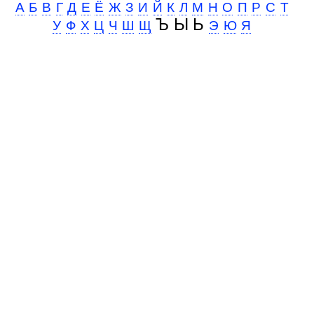
А
Б
В
Г
Д
Е
Ё
Ж
З
И
Й
К
Л
М
Н
О
П
Р
С
Т
Ъ Ы Ь
У
Ф
Х
Ц
Ч
Ш
Щ
Э
Ю
Я