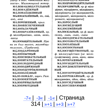
|
|
| Cтраница
-7«
-3«
-1«
314 |
|
|
»+1
»+3
»+7