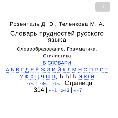
Розенталь Д. Э., Теленкова М. А.
Словарь трудностей русского
языка
Словообразование. Грамматика.
Стилистика
В СЛОВАРИ
А
Б
В
Г
Д
Е
Ё
Ж
З
И
Й
К
Л
М
Н
О
П
Р
С
Т
Ъ Ы Ь
У
Ф
Х
Ц
Ч
Ш
Щ
Э
Ю
Я
|
|
| Cтраница
-7«
-3«
-1«
314 |
|
|
»+1
»+3
»+7