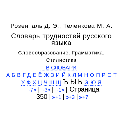
Розенталь Д. Э., Теленкова М. А.
Словарь трудностей русского
языка
Словообразование. Грамматика.
Стилистика
В СЛОВАРИ
А
Б
В
Г
Д
Е
Ё
Ж
З
И
Й
К
Л
М
Н
О
П
Р
С
Т
Ъ Ы Ь
У
Ф
Х
Ц
Ч
Ш
Щ
Э
Ю
Я
|
|
| Cтраница
-7«
-3«
-1«
350 |
|
|
»+1
»+3
»+7