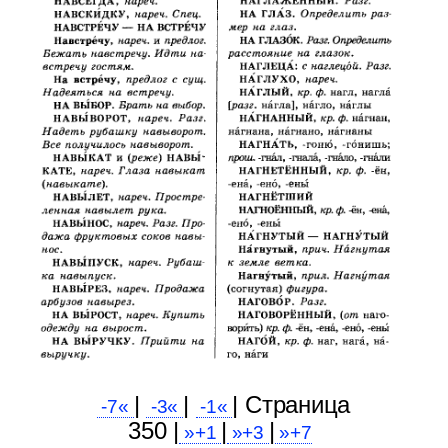
|
|
| Cтраница
-7«
-3«
-1«
350 |
|
|
»+1
»+3
»+7