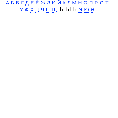
А
Б
В
Г
Д
Е
Ё
Ж
З
И
Й
К
Л
М
Н
О
П
Р
С
Т
Ъ Ы Ь
У
Ф
Х
Ц
Ч
Ш
Щ
Э
Ю
Я