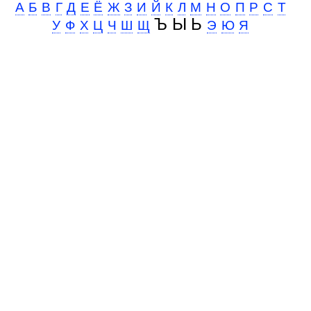
А
Б
В
Г
Д
Е
Ё
Ж
З
И
Й
К
Л
М
Н
О
П
Р
С
Т
Ъ Ы Ь
У
Ф
Х
Ц
Ч
Ш
Щ
Э
Ю
Я