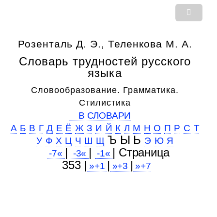
Розенталь Д. Э., Теленкова М. А.
Словарь трудностей русского
языка
Словообразование. Грамматика.
Стилистика
В СЛОВАРИ
А
Б
В
Г
Д
Е
Ё
Ж
З
И
Й
К
Л
М
Н
О
П
Р
С
Т
Ъ Ы Ь
У
Ф
Х
Ц
Ч
Ш
Щ
Э
Ю
Я
|
|
| Cтраница
-7«
-3«
-1«
353 |
|
|
»+1
»+3
»+7