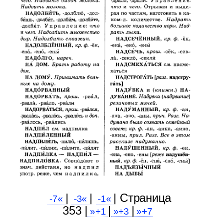
|
|
| Cтраница
-7«
-3«
-1«
353 |
|
|
»+1
»+3
»+7