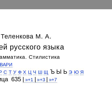
 Теленкова М. А.
ей русского языка
амматика. Стилистика
ВАРИ
Ъ Ы Ь
Р
С
Т
У
Ф
Х
Ц
Ч
Ш
Щ
Э
Ю
Я
ица 635 |
|
|
»+1
»+3
»+7