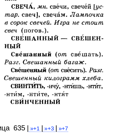
ица 635 |
|
|
»+1
»+3
»+7