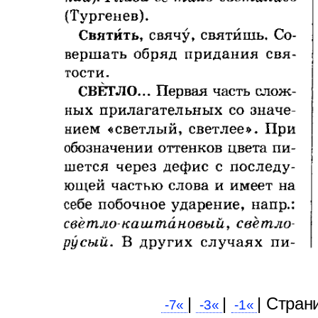
|
|
| Cтран
-7«
-3«
-1«