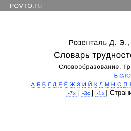
.ru
POVTO
Розенталь Д. Э.,
Словарь трудност
Словообразование. Гр
В СЛО
А
Б
В
Г
Д
Е
Ё
Ж
З
И
Й
К
Л
М
Н
О
П
|
|
| Cтран
-7«
-3«
-1«