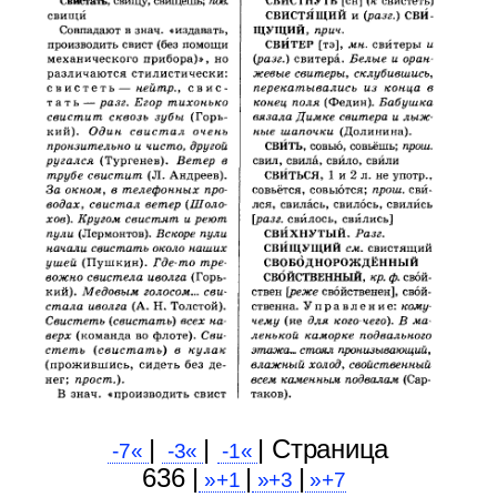
|
|
| Cтраница
-7«
-3«
-1«
636 |
|
|
»+1
»+3
»+7