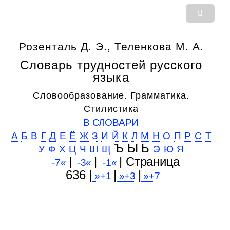
Розенталь Д. Э., Теленкова М. А.
Словарь трудностей русского
языка
Словообразование. Грамматика.
Стилистика
В СЛОВАРИ
А
Б
В
Г
Д
Е
Ё
Ж
З
И
Й
К
Л
М
Н
О
П
Р
С
Т
Ъ Ы Ь
У
Ф
Х
Ц
Ч
Ш
Щ
Э
Ю
Я
|
|
| Cтраница
-7«
-3«
-1«
636 |
|
|
»+1
»+3
»+7