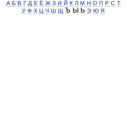
А
Б
В
Г
Д
Е
Ё
Ж
З
И
Й
К
Л
М
Н
О
П
Р
С
Т
Ъ Ы Ь
У
Ф
Х
Ц
Ч
Ш
Щ
Э
Ю
Я