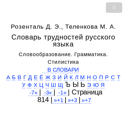
Розенталь Д. Э., Теленкова М. А.
Словарь трудностей русского
языка
Словообразование. Грамматика.
Стилистика
В СЛОВАРИ
А
Б
В
Г
Д
Е
Ё
Ж
З
И
Й
К
Л
М
Н
О
П
Р
С
Т
Ъ Ы Ь
У
Ф
Х
Ц
Ч
Ш
Щ
Э
Ю
Я
|
|
| Cтраница
-7«
-3«
-1«
814 |
|
|
»+1
»+3
»+7