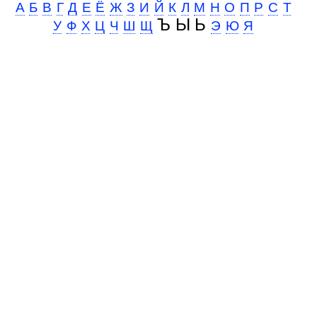
А
Б
В
Г
Д
Е
Ё
Ж
З
И
Й
К
Л
М
Н
О
П
Р
С
Т
Ъ Ы Ь
У
Ф
Х
Ц
Ч
Ш
Щ
Э
Ю
Я