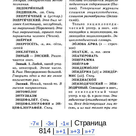
|
|
| Cтраница
-7«
-3«
-1«
814 |
|
|
»+1
»+3
»+7