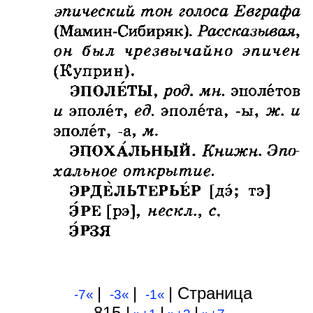
|
|
| Cтраница
-7«
-3«
-1«
815 |
|
|