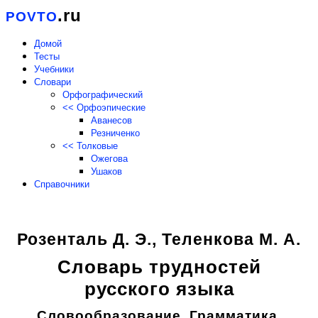
.ru
POVTO
Домой
Тесты
Учебники
Словари
Орфографический
<< Орфоэпические
Аванесов
Резниченко
<< Толковые
Ожегова
Ушаков
Справочники
Розенталь Д. Э., Теленкова М. А.
Словарь трудностей
русского языка
Словообразование. Грамматика.