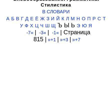
Стилистика
В СЛОВАРИ
А
Б
В
Г
Д
Е
Ё
Ж
З
И
Й
К
Л
М
Н
О
П
Р
С
Т
Ъ Ы Ь
У
Ф
Х
Ц
Ч
Ш
Щ
Э
Ю
Я
|
|
| Cтраница
-7«
-3«
-1«
815 |
|
|
»+1
»+3
»+7