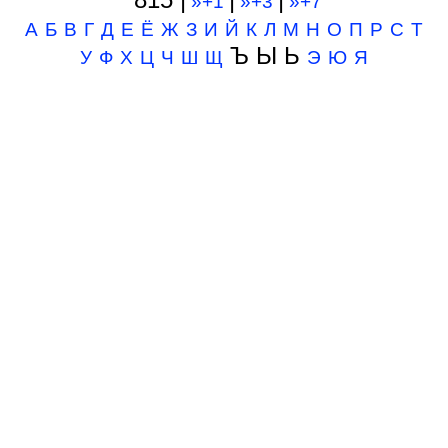
»+1
»+3
»+7
А
Б
В
Г
Д
Е
Ё
Ж
З
И
Й
К
Л
М
Н
О
П
Р
С
Т
Ъ Ы Ь
У
Ф
Х
Ц
Ч
Ш
Щ
Э
Ю
Я