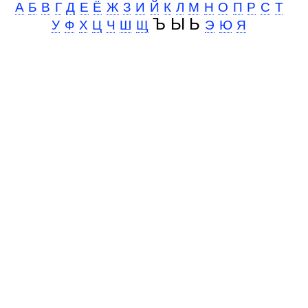
А
Б
В
Г
Д
Е
Ё
Ж
З
И
Й
К
Л
М
Н
О
П
Р
С
Т
Ъ Ы Ь
У
Ф
Х
Ц
Ч
Ш
Щ
Э
Ю
Я