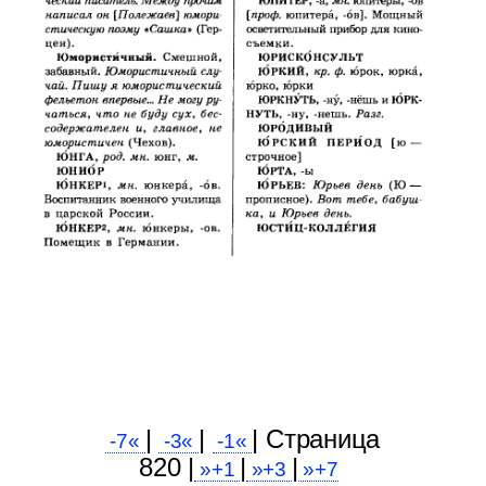
|
|
| Cтраница
-7«
-3«
-1«
820 |
|
|
»+1
»+3
»+7