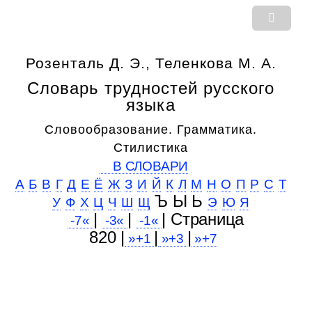
Розенталь Д. Э., Теленкова М. А.
Словарь трудностей русского
языка
Словообразование. Грамматика.
Стилистика
В СЛОВАРИ
А
Б
В
Г
Д
Е
Ё
Ж
З
И
Й
К
Л
М
Н
О
П
Р
С
Т
Ъ Ы Ь
У
Ф
Х
Ц
Ч
Ш
Щ
Э
Ю
Я
|
|
| Cтраница
-7«
-3«
-1«
820 |
|
|
»+1
»+3
»+7