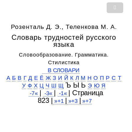
Розенталь Д. Э., Теленкова М. А.
Словарь трудностей русского
языка
Словообразование. Грамматика.
Стилистика
В СЛОВАРИ
А
Б
В
Г
Д
Е
Ё
Ж
З
И
Й
К
Л
М
Н
О
П
Р
С
Т
Ъ Ы Ь
У
Ф
Х
Ц
Ч
Ш
Щ
Э
Ю
Я
|
|
| Cтраница
-7«
-3«
-1«
823 |
|
|
»+1
»+3
»+7