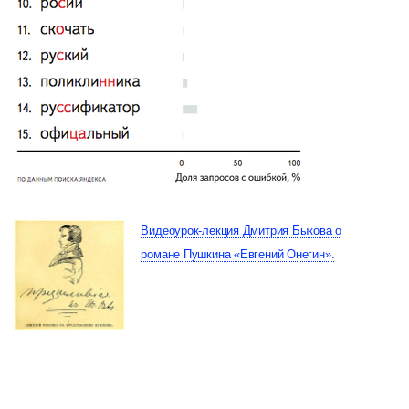
Видеоурок-лекция Дмитрия Быкова о
романе Пушкина «Евгений Онегин».