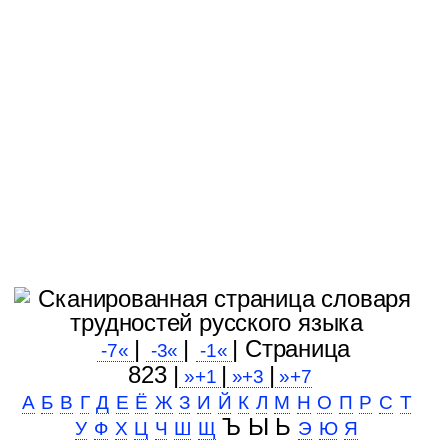
|
|
| Cтраница
-7«
-3«
-1«
823 |
|
|
»+1
»+3
»+7
А
Б
В
Г
Д
Е
Ё
Ж
З
И
Й
К
Л
М
Н
О
П
Р
С
Т
Ъ Ы Ь
У
Ф
Х
Ц
Ч
Ш
Щ
Э
Ю
Я