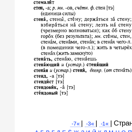
|
|
| Cтра
-7«
-3«
-1«