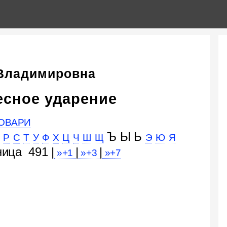
 Владимировна
есное ударение
ОВАРИ
Ъ Ы Ь
Р
С
Т
У
Ф
Х
Ц
Ч
Ш
Щ
Э
Ю
Я
ница 491 |
|
|
»+1
»+3
»+7