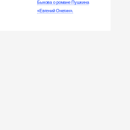
Быкова о романе Пушкина
«Евгений Онегин».