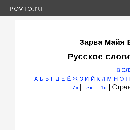
.ru
POVTO
Зарва Майя
Русское слов
В СЛ
А
Б
В
Г
Д
Е
Ё
Ж
З
И
Й
К
Л
М
Н
О
П
|
|
| Cтра
-7«
-3«
-1«