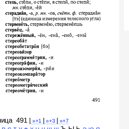
ница 491 |
|
|
»+1
»+3
»+7
Ъ Ы Ь