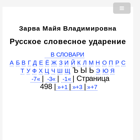
Зарва Майя Владимировна
Русское словесное ударение
В СЛОВАРИ
А
Б
В
Г
Д
Е
Ё
Ж
З
И
Й
К
Л
М
Н
О
П
Р
С
Ъ Ы Ь
Т
У
Ф
Х
Ц
Ч
Ш
Щ
Э
Ю
Я
|
|
| Cтраница
-7«
-3«
-1«
498 |
|
|
»+1
»+3
»+7