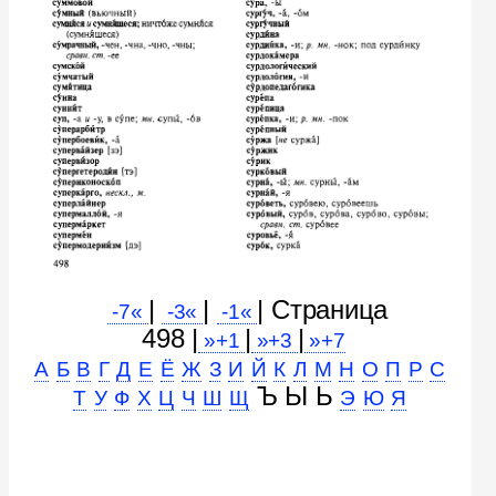
|
|
| Cтраница
-7«
-3«
-1«
498 |
|
|
»+1
»+3
»+7
А
Б
В
Г
Д
Е
Ё
Ж
З
И
Й
К
Л
М
Н
О
П
Р
С
Ъ Ы Ь
Т
У
Ф
Х
Ц
Ч
Ш
Щ
Э
Ю
Я