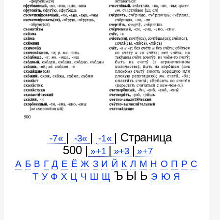
|
|
| Cтраница
-7«
-3«
-1«
500 |
|
|
»+1
»+3
»+7
А
Б
В
Г
Д
Е
Ё
Ж
З
И
Й
К
Л
М
Н
О
П
Р
С
Ъ Ы Ь
Т
У
Ф
Х
Ц
Ч
Ш
Щ
Э
Ю
Я