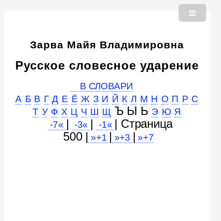
Зарва Майя Владимировна
Русское словесное ударение
В СЛОВАРИ
А
Б
В
Г
Д
Е
Ё
Ж
З
И
Й
К
Л
М
Н
О
П
Р
С
Ъ Ы Ь
Т
У
Ф
Х
Ц
Ч
Ш
Щ
Э
Ю
Я
|
|
| Cтраница
-7«
-3«
-1«
500 |
|
|
»+1
»+3
»+7