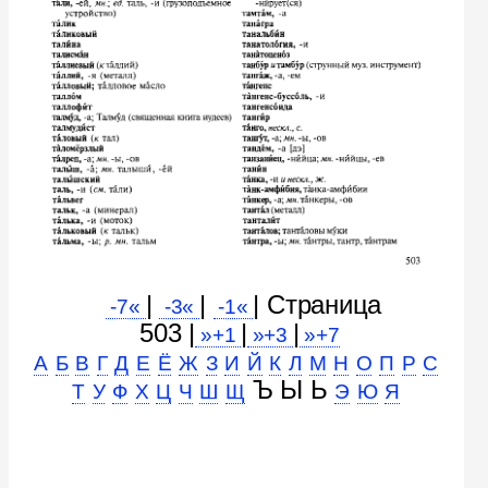
|
|
| Cтраница
-7«
-3«
-1«
503 |
|
|
»+1
»+3
»+7
А
Б
В
Г
Д
Е
Ё
Ж
З
И
Й
К
Л
М
Н
О
П
Р
С
Ъ Ы Ь
Т
У
Ф
Х
Ц
Ч
Ш
Щ
Э
Ю
Я