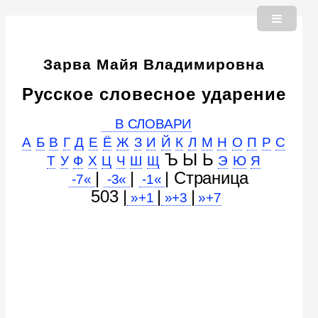
Зарва Майя Владимировна
Русское словесное ударение
В СЛОВАРИ
А
Б
В
Г
Д
Е
Ё
Ж
З
И
Й
К
Л
М
Н
О
П
Р
С
Ъ Ы Ь
Т
У
Ф
Х
Ц
Ч
Ш
Щ
Э
Ю
Я
|
|
| Cтраница
-7«
-3«
-1«
503 |
|
|
»+1
»+3
»+7