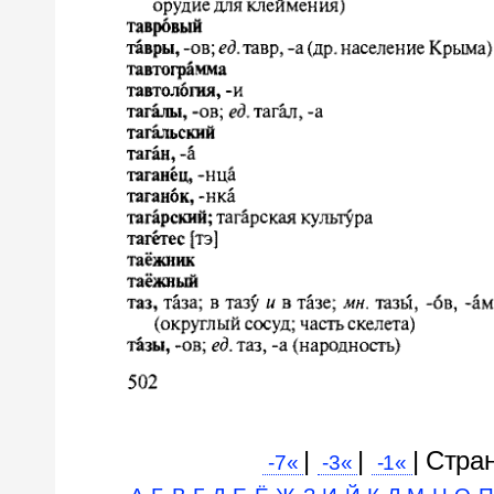
|
|
| Cтра
-7«
-3«
-1«