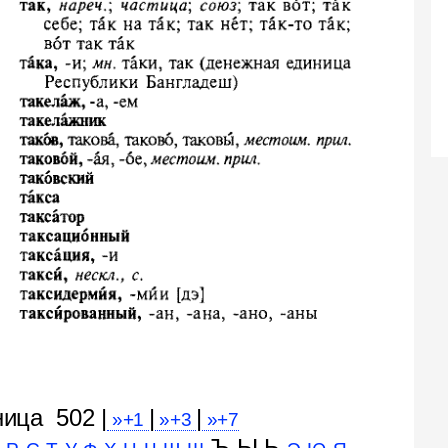
ница 502 |
|
|
»+1
»+3
»+7
Ъ Ы Ь