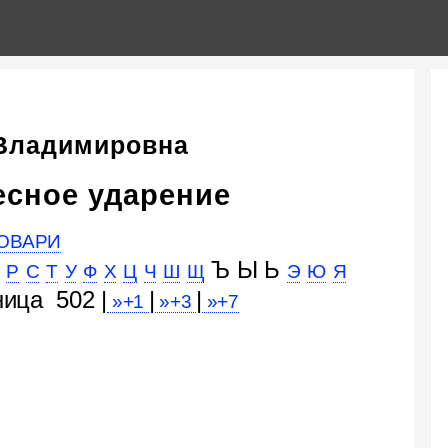
 Владимировна
есное ударение
ОВАРИ
Ъ Ы Ь
Р
С
Т
У
Ф
Х
Ц
Ч
Ш
Щ
Э
Ю
Я
ница 502 |
|
|
»+1
»+3
»+7