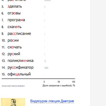
Видеоурок-лекция Дмитрия