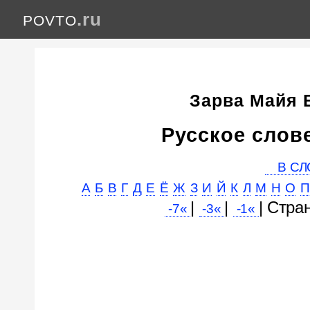
.ru
POVTO
Зарва Майя
Русское слов
В СЛ
А
Б
В
Г
Д
Е
Ё
Ж
З
И
Й
К
Л
М
Н
О
П
|
|
| Cтра
-7«
-3«
-1«