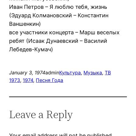
Иван Петров – Я люблю тебя, жизнь
(Эдуард Колмановский – Константин
Ваншенкин)
все участники концерта – Марш веселых
ребят (Исаак Дунаевский – Василий
Лебедев-Кумач)
January 3, 1974
admin
Культура
, 
Музыка
, 
ТВ
1973
, 
1974
, 
Песня Года
Leave a Reply
Your email address will not be published.